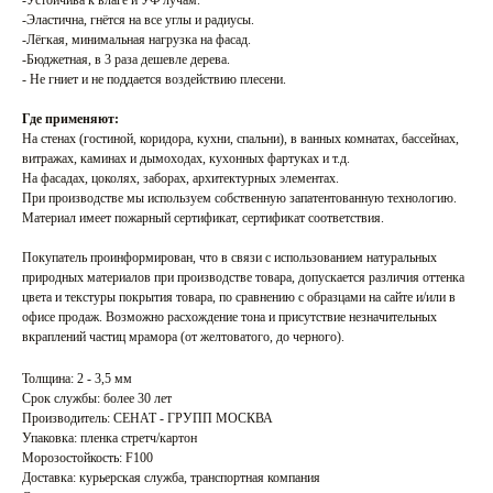
-Эластична, гнётся на все углы и радиусы.
-Лёгкая, минимальная нагрузка на фасад.
-Бюджетная, в 3 раза дешевле дерева.
- Не гниет и не поддается воздействию плесени.
Где применяют:
На стенах (гостиной, коридора, кухни, спальни), в ванных комнатах, бассейнах,
витражах, каминах и дымоходах, кухонных фартуках и т.д.
На фасадах, цоколях, заборах, архитектурных элементах.
При производстве мы используем собственную запатентованную технологию.
Материал имеет пожарный сертификат, сертификат соответствия.
Покупатель проинформирован, что в связи с использованием натуральных
природных материалов при производстве товара, допускается различия оттенка
цвета и текстуры покрытия товара, по сравнению с образцами на сайте и/или в
офисе продаж. Возможно расхождение тона и присутствие незначительных
вкраплений частиц мрамора (от желтоватого, до черного).
Толщина: 2 - 3,5 мм
Срок службы: более 30 лет
Производитель: СЕНАТ - ГРУПП МОСКВА
Упаковка: пленка стретч/картон
Морозостойкость: F100
Доставка: курьерская служба, транспортная компания