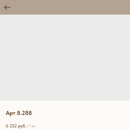
Арт 8.288
6 252
руб.
/
1 шт