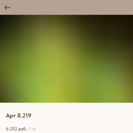
Арт 8.219
6 252
руб.
/
1 шт