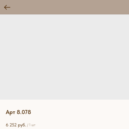
Арт 8.078
6 252
руб.
/
1 шт