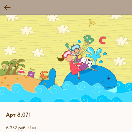
Арт 8.071
6 252
руб.
/
1 шт