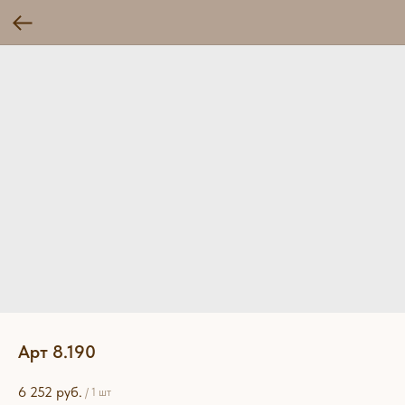
Арт 8.190
6 252
руб.
/
1 шт