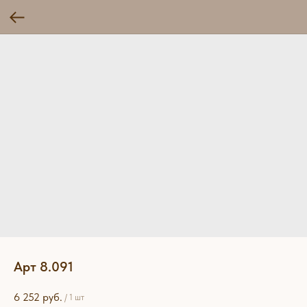
Арт 8.091
6 252
руб.
/
1 шт