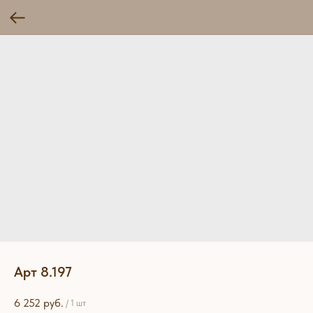
Арт 8.197
6 252
руб.
/
1 шт