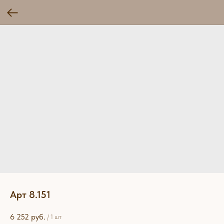
Арт 8.151
6 252
руб.
/
1 шт