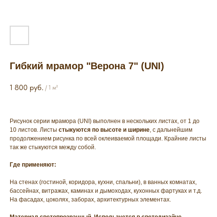
Гибкий мрамор "Верона 7" (UNI)
1 800
руб.
/
1 м²
Рисунок серии мрамора (UNI) выполнен в нескольких листах, от 1 до
10 листов. Листы
стыкуются по высоте и ширине
, с дальнейшим
продолжением рисунка по всей оклеиваемой площади. Крайние листы
так же стыкуются между собой.
Где применяют:
На стенах (гостиной, коридора, кухни, спальни), в ванных комнатах,
бассейнах, витражах, каминах и дымоходах, кухонных фартуках и т.д.
На фасадах, цоколях, заборах, архитектурных элементах.
Материал светопрозрачный. Используется в светодизайне.