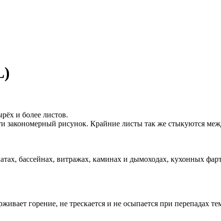
L)
ырёх и более листов.
ти закономерный рисунок. Крайние листы так же стыкуются меж
натах, бассейнах, витражах, каминах и дымоходах, кухонных фарту
ивает горение, не трескается и не осыпается при перепадах те