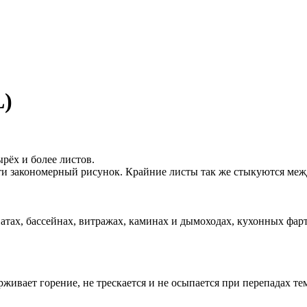
L)
ырёх и более листов.
ти закономерный рисунок. Крайние листы так же стыкуются меж
натах, бассейнах, витражах, каминах и дымоходах, кухонных фарту
ивает горение, не трескается и не осыпается при перепадах те