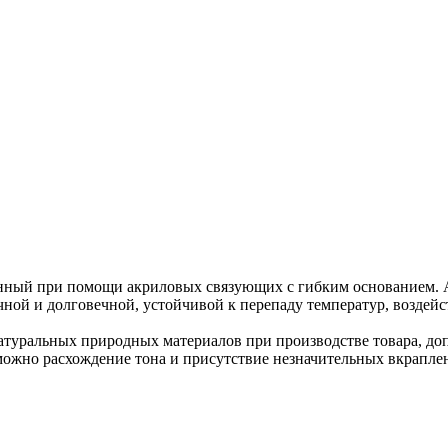
ённый при помощи акриловых связующих с гибким основанием. 
ной и долговечной, устойчивой к перепаду температур, воздейс
туральных природных материалов при производстве товара, допу
можно расхождение тона и присутствие незначительных вкраплен