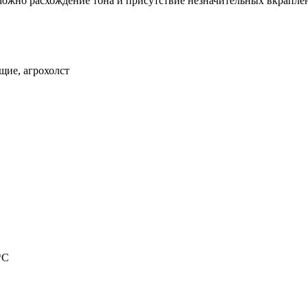
можно расхождение тона и присутствие незначительных вкраплен
щие, агрохолст
*С