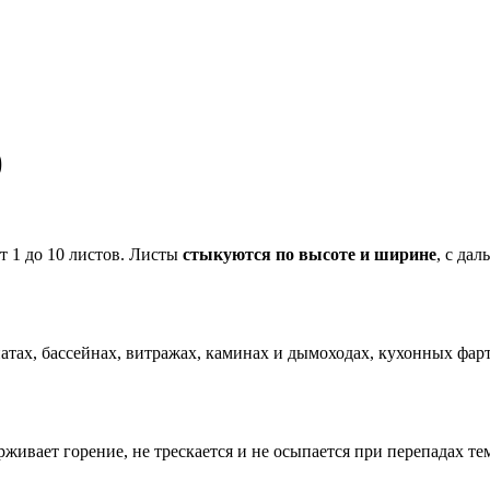
)
т 1 до 10 листов. Листы
стыкуются по высоте и ширине
, с да
натах, бассейнах, витражах, каминах и дымоходах, кухонных фарту
ивает горение, не трескается и не осыпается при перепадах те