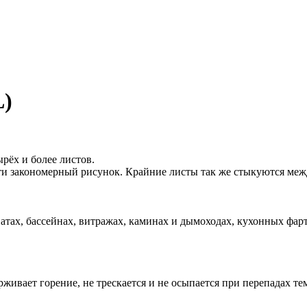
L)
ырёх и более листов.
ти закономерный рисунок. Крайние листы так же стыкуются меж
натах, бассейнах, витражах, каминах и дымоходах, кухонных фарту
ивает горение, не трескается и не осыпается при перепадах те