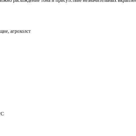
можно расхождение тона и присутствие незначительных вкраплен
щие, агрохолст
*С