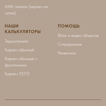
АМК панели (кирпич на
сетке)
НАШИ
ПОМОЩЬ
КАЛЬКУЛЯТОРЫ
Фото и видео объектов
Термопанели
Сотрудникам
Кирпич обычный
Реквизиты
Кирпич обычный с
фронтонами
Кирпич ЛЕГО