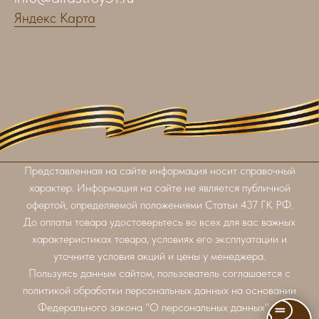
Яндекс Карта
Представленная на сайте информация носит справочный
характер. Информация на сайте не является публичной
офертой, определяемой положениями Статьи 437 ГК РФ.
До оплаты товара удостоверьтесь во всех для вас важных
характеристиках товара, условиях его эксплуатации и
уточните условия акций и цены у менеджера.
Пользуясь данным сайтом, пользователь соглашается с
политикой обработки персональных данных на основании
Федерального закона "О персональных данных" от