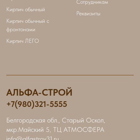
Сотрудникам
Кирпич обычный
Реквизиты
Кирпич обычный с
фронтонами
Кирпич ЛЕГО
АЛЬФА-СТРОЙ
+7(980)321-5555
Белгородская обл., Старый Оскол,
мкр.Майский 5, ТЦ АТМОСФЕРА
info@alfastroy31.ru