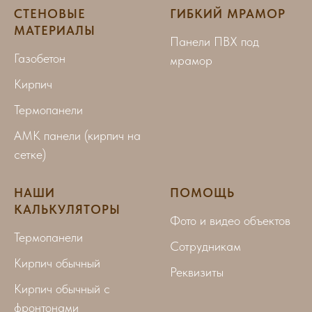
СТЕНОВЫЕ
ГИБКИЙ МРАМОР
МАТЕРИАЛЫ
Панели ПВХ под
Газобетон
мрамор
Кирпич
Термопанели
АМК панели (кирпич на
сетке)
НАШИ
ПОМОЩЬ
КАЛЬКУЛЯТОРЫ
Фото и видео объектов
Термопанели
Сотрудникам
Кирпич обычный
Реквизиты
Кирпич обычный с
фронтонами