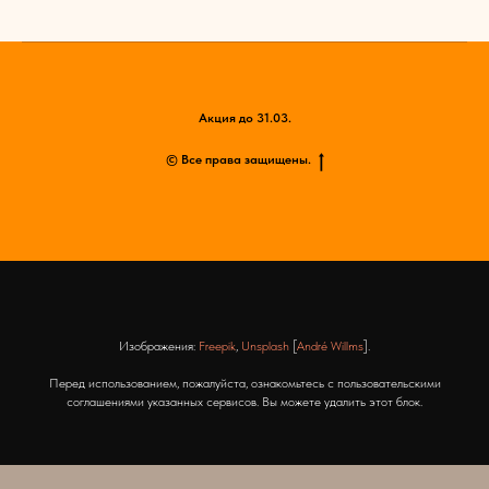
Акция до 31.03.
© Все права защищены.
Изображения:
Freepik
,
Unsplash
[
André Willms
].
Перед использованием, пожалуйста, ознакомьтесь с пользовательскими
соглашениями указанных сервисов. Вы можете удалить этот блок.