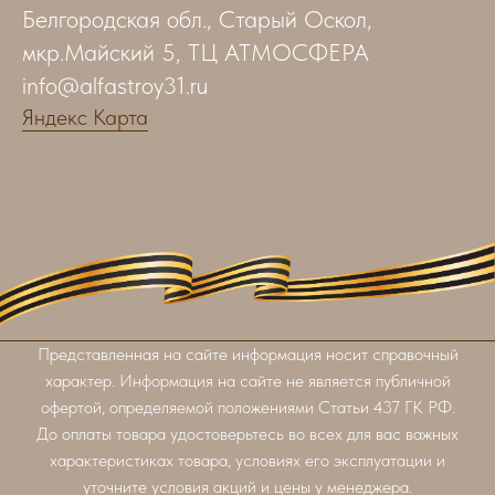
Белгородская обл., Старый Оскол,
мкр.Майский 5, ТЦ АТМОСФЕРА
info@alfastroy31.ru
Яндекс Карта
Представленная на сайте информация носит справочный
характер. Информация на сайте не является публичной
офертой, определяемой положениями Статьи 437 ГК РФ.
До оплаты товара удостоверьтесь во всех для вас важных
характеристиках товара, условиях его эксплуатации и
уточните условия акций и цены у менеджера.