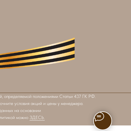
й, определяемой положениями Статьи 437 ГК РФ.
точните условия акций и цены у менеджера.
 данных на основании
олитикой можно
ЗДЕСЬ.