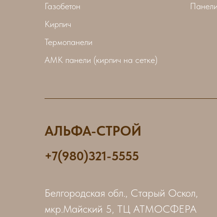
Газобетон
Панели
Кирпич
Термопанели
АМК панели (кирпич на сетке)
АЛЬФА-СТРОЙ
+7(980)321-5555
Белгородская обл., Старый Оскол,
мкр.Майский 5, ТЦ АТМОСФЕРА