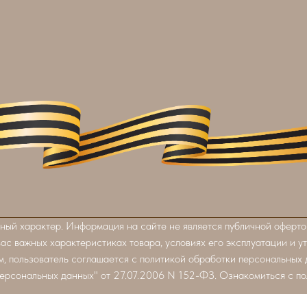
ный характер. Информация на сайте не является публичной оферто
вас важных характеристиках товара, условиях его эксплуатации и у
, пользователь соглашается с политикой обработки персональных
ерсональных данных" от 27.07.2006 N 152-ФЗ. Ознакомиться с п