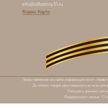
info@alfastroy31.ru
Яндекс Карта
Представленная на сайте информация носит справоч
До оплаты товара удостоверьтесь во всех для 
Пользуясь данным сайтом
Федерального закона "О п